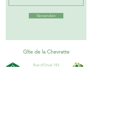
Verzenden
Gîte de la Chevratte
Rue d'Orval 183
B- 6730 Tintigny
+32 (0) 475 44 69 20
micheljeanty@yahoo.fr